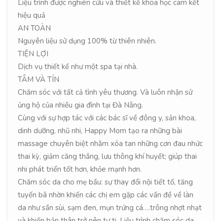
Liệu trình được nghiên cứu và thiết kế khoa học cam kết
hiệu quả
AN TOÀN
Nguyên liệu sử dụng 100% từ thiên nhiên.
TIỆN LỢI
Dịch vụ thiết kế như một spa tại nhà.
TÂM VÀ TÍN
Chăm sóc với tất cả tình yêu thương. Và luôn nhận sử
ủng hộ của nhiều gia đình tại Đà Nẵng.
Cùng với sự hợp tác với các bác sĩ về đông y, sản khoa,
dinh dưỡng, nhũ nhi, Happy Mom tạo ra những bài
massage chuyên biệt nhằm xóa tan những cơn đau nhức
thai kỳ, giảm căng thẳng, lưu thông khí huyết; giúp thai
nhi phát triển tốt hơn, khỏe mạnh hơn.
Chăm sóc da cho mẹ bầu: sự thay đổi nội tiết tố, tăng
tuyến bã nhờn khiến các chị em gặp các vấn đề về làn
da như sần sùi, sạm đen, mụn trứng cá….trông nhợt nhạt
và khiến bản thân trở nên tự ti. Liệu trình chăm sóc da