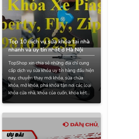
Top 10 dịch vụ sửa khóa tại nhà
nhanh và uy tín nhất ở Hà Nội
TopShop xin chia sẻ những địa chỉ cung
cấp dịch vụ sửa khóa uy tín hàng đầu hiện
nay, chuyên thay mới khóa, sửa chữa
khóa, mở khóa, phá khóa tận nơi các loại
khóa cửa nhà, khóa của cuốn, khóa két...