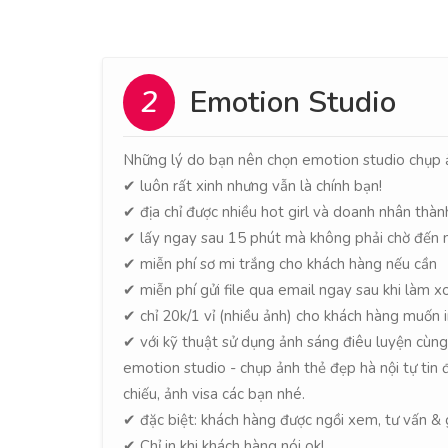
2
Emotion Studio
Những lý do bạn nên chọn emotion studio chụp ả
✔ luôn rất xinh nhưng vẫn là chính bạn!
✔ địa chỉ được nhiều hot girl và doanh nhân thàn
✔ lấy ngay sau 15 phút mà không phải chờ đến
✔ miễn phí sơ mi trắng cho khách hàng nếu cần
✔ miễn phí gửi file qua email ngay sau khi làm x
✔ chỉ 20k/1 vỉ (nhiều ảnh) cho khách hàng muốn 
✔ với kỹ thuật sử dụng ảnh sáng điêu luyện cùng t
emotion studio - chụp ảnh thẻ đẹp hà nội tự tin 
chiếu, ảnh visa các bạn nhé.
✔ đặc biệt: khách hàng được ngồi xem, tư vấn & g
✔ Chỉ in khi khách hàng nói ok!