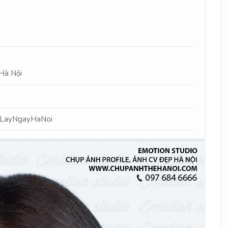
 Hà Nội
eLayNgayHaNoi